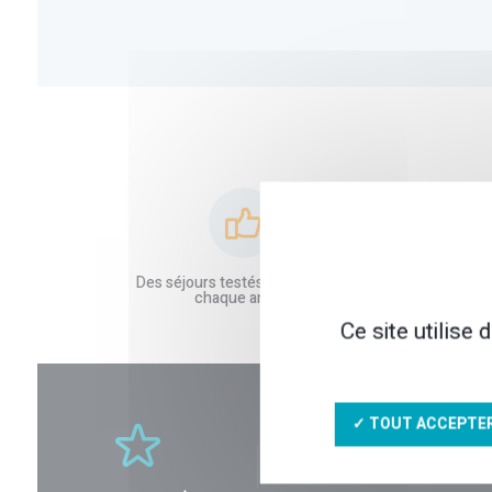
Des séjours testés et améliorés
Des partenai
chaque année
conf
Ce site utilise
✓ TOUT ACCEPTE