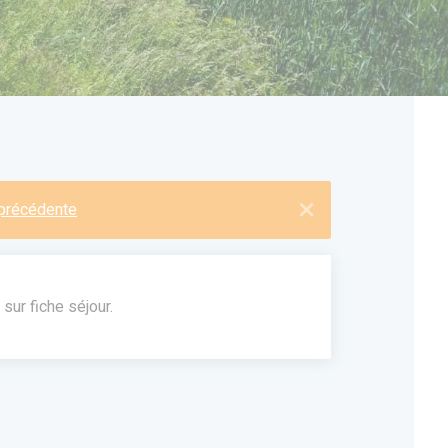
×
e précédente
sur fiche séjour.