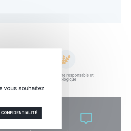
aille humaine à
Une démarche responsable et
 écoute
écologique
ue vous souhaitez
E CONFIDENTIALITÉ