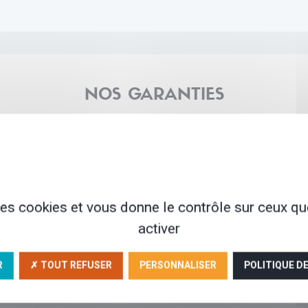
NOS GARANTIES
res locaux de
30 ans d'expérience
Une agence à t
iance
votre
 des cookies et vous donne le contrôle sur ceux q
activer
R
✗ TOUT REFUSER
PERSONNALISER
POLITIQUE D