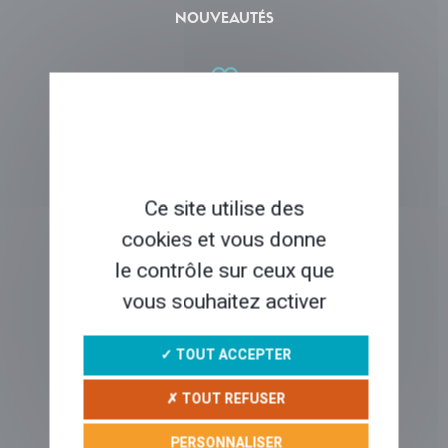
NOUVEAUTÉS
COUPS DE COEUR
Ce site utilise des
QUI SOMMES-NOUS ?
cookies et vous donne
le contrôle sur ceux que
vous souhaitez activer
VOYAGER EN LIBERTÉ
✓ TOUT ACCEPTER
✗ TOUT REFUSER
RÉCITS & CONSEILS
PERSONNALISER