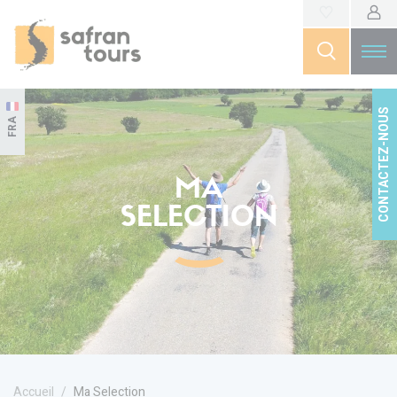
CONTACTEZ-NOUS
FRA
MA
SELECTION
Accueil
Ma Selection