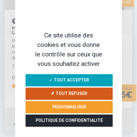
LES FAMILLES
MULTI-ACTIVITÉS
NOUVEAU
MULTI-ACTIVITÉS DANS LE PARC DU HAUT
LANGUEDOC
Ce site utilise des
Un voyage multi-activités en famille qui combine,
cookies et vous donne
balades avec un âne, randonnées à vélo, descentes en
canoë-kayak et même la découverte du cirque
le contrôle sur ceux que
dolomitique de Mourèze. Si vous…
vous souhaitez activer
7 JOURS
CONFORT
DIFFICULTÉ
✓ TOUT ACCEPTER
✗ TOUT REFUSER
615€
PERSONNALISER
POLITIQUE DE CONFIDENTIALITÉ
AJOUTER À MA SÉLECTION
DÉTAIL DU SÉJOUR