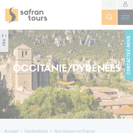
CONTACTEZ-NOUS
FRA
OCCITANIE/PYRÉNÉES
Accueil
Destinations
Nos séjours en France