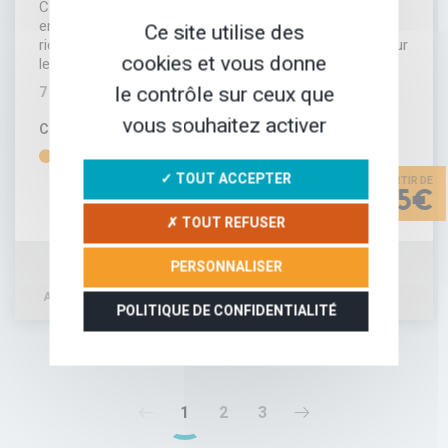
Ce séjour vous mènera sur les routes alsaciennes,
entre Strasbourg et Colmar, deux villes magiques au
Ce site utilise des
riche patrimoine. Le circuit est spécialement pensé pour
cookies et vous donne
les familles et emprunte une partie de la véloroute du…
le contrôle sur ceux que
7 JOURS
vous souhaitez activer
CONFORT
DIFFICULTÉ
✓ TOUT ACCEPTER
785€
✗ TOUT REFUSER
PERSONNALISER
AJOUTER À MA SÉLECTION
DÉTAIL DU SÉJOUR
POLITIQUE DE CONFIDENTIALITÉ
1
2
3