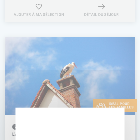
AJOUTER À MA SÉLECTION
DÉTAIL DU SÉJOUR
IDÉAL POUR
LES FAMILLES
VÉLO
L'ALSACE À VÉLO EN FAMILLE