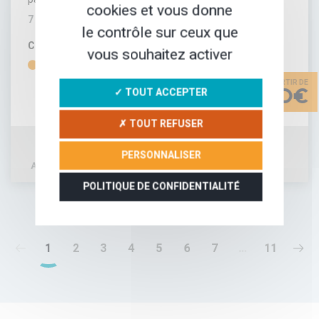
cookies et vous donne
7 JOURS
le contrôle sur ceux que
CONFORT
DIFFICULTÉ
vous souhaitez activer
✓ TOUT ACCEPTER
890€
✗ TOUT REFUSER
PERSONNALISER
AJOUTER À MA SÉLECTION
DÉTAIL DU SÉJOUR
POLITIQUE DE CONFIDENTIALITÉ
1
2
3
4
5
6
7
…
11