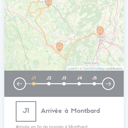
Leaflet
| ©
OpenStreetMap
contributors
J1
J2
J3
J4
J5
J1
Arrivée à Montbard
Arrivée en fin de journée à Montbard.