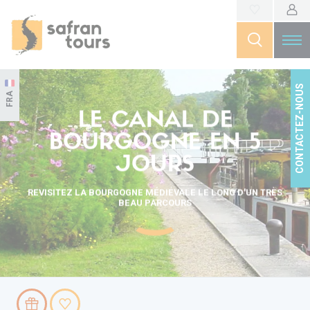
CONTACTEZ-NOUS
FRA
LE CANAL DE
BOURGOGNE EN 5
JOURS
REVISITEZ LA BOURGOGNE MÉDIÉVALE LE LONG D'UN TRÈS
BEAU PARCOURS