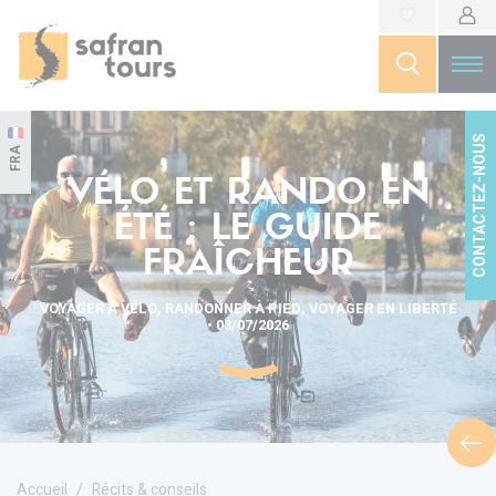
CONTACTEZ-NOUS
FRA
VÉLO ET RANDO EN
ÉTÉ : LE GUIDE
FRAÎCHEUR
VOYAGER À VÉLO, RANDONNER À PIED, VOYAGER EN LIBERTÉ
• 03/07/2026
Accueil
Récits & conseils