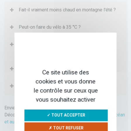
Fait-il vraiment moins chaud en montagne l'été ?
Peut-on faire du vélo à 35 °C ?
Quelles vacances actives choisir quand il fait
trop chaud ?
Comment reconnaître un coup de chaleur ?
Ce site utilise des
cookies et vous donne
Combien faut-il boire lors d'une sortie estivale ?
le contrôle sur ceux que
vous souhaitez activer
Envie de mettre ces conseils en pratique cet été ?
Découvrez
nos itinérances en montagne, au bord de l'océan
✓ TOUT ACCEPTER
et au fil des canaux
✗ TOUT REFUSER