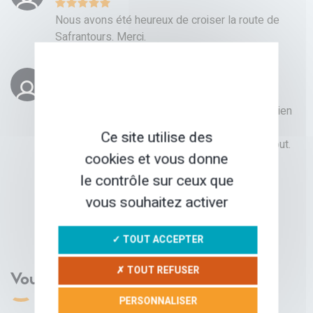
Nous avons été heureux de croiser la route de
Safrantours. Merci.
PATRICK
17 NOV. 2021
Une belle découverte pour nous. Des hôtels bien
choisis, un accueil chaque fois chaleureux et
Ce site utilise des
sympathique. Une restauration de qualité partout.
cookies et vous donne
Un bel itinéraire bien étudié.
le contrôle sur ceux que
CHARGER PLUS DE TÉMOIGNAGES
vous souhaitez activer
✓ TOUT ACCEPTER
✗ TOUT REFUSER
Vous aimerez aussi
PERSONNALISER