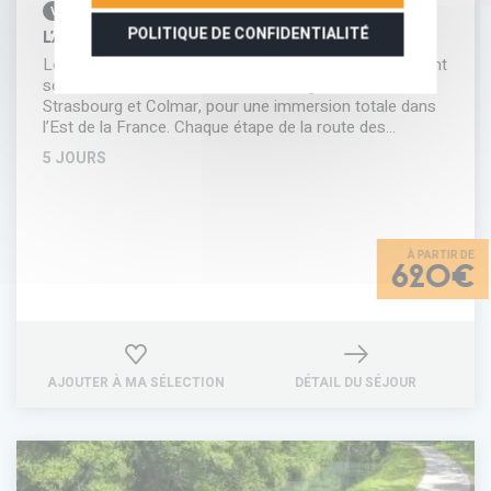
VÉLO
POLITIQUE DE CONFIDENTIALITÉ
L'ALSACE À VÉLO DE STRASBOURG À COLMAR
Le long de petites voies ou de pistes cyclables finement
sélectionnées, vous découvrez les vignobles entre
Strasbourg et Colmar, pour une immersion totale dans
l’Est de la France. Chaque étape de la route des…
5 JOURS
620€
AJOUTER À MA SÉLECTION
DÉTAIL DU SÉJOUR