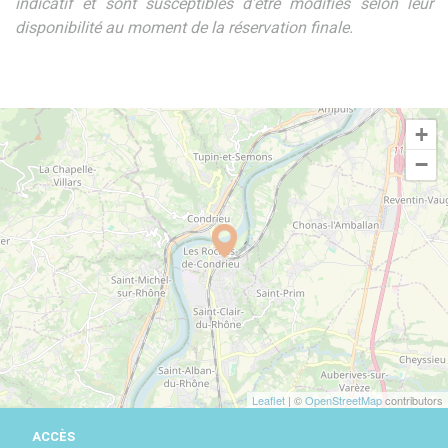
indicatif et sont susceptibles d'être modifiés selon leur
disponibilité au moment de la réservation finale.
+
−
Leaflet
| ©
OpenStreetMap
contributors
ACCÈS