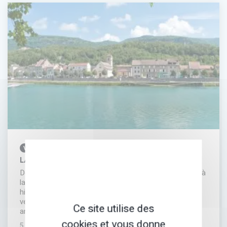
VÉLO
LA VIARHÔNA DE CONDRIEU À MONTÉLIMAR
Doucement accompagnés par le Rhône, vous partirez à
la rencontre des richesses gastronomiques et
historiques de la France, sur les traces de ce fleuve,
véritable voie des civilisations qui égrène plus de 2000
Ce site utilise des
ans d'histoire. La ViaRhôna est un…
cookies et vous donne
5 JOURS