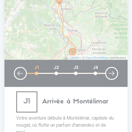
Leaflet
| ©
OpenStreetMap
contributors
J1
J2
J3
J4
J1
Arrivée à Montélimar
Votre aventure débute à Montélimar, capitale du
nougat, où flotte un parfum d’amandes et de