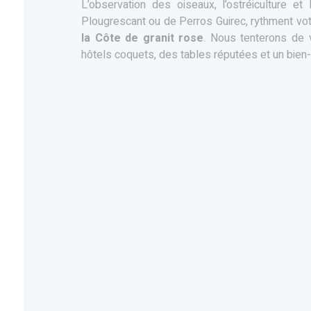
L’observation des oiseaux, l’ostréiculture e
Plougrescant ou de Perros Guirec, rythment vo
la Côte de granit rose
. Nous tenterons de v
hôtels coquets, des tables réputées et un bien-