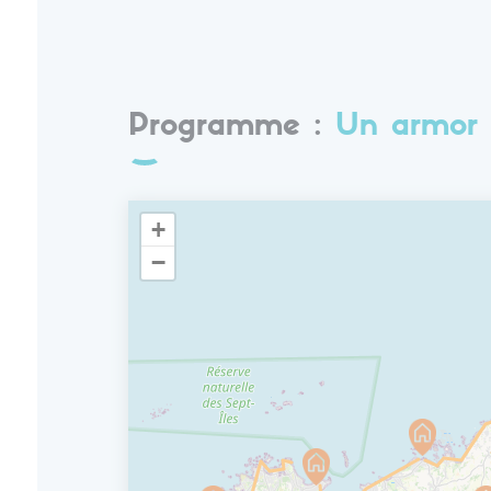
Programme :
Un armor 
+
−
J8
Départ
Cette courte matinée clôture vos
vacanc
Granit Rose
.