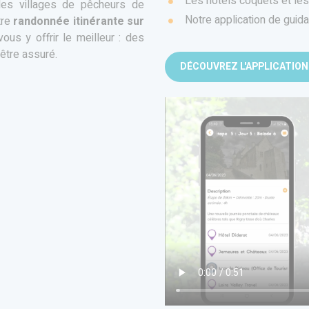
Les hôtels coquets et les
t les villages de pêcheurs de
Notre application de guid
tre
randonnée itinérante sur
ous y offrir le meilleur : des
être assuré.
DÉCOUVREZ L'APPLICATION