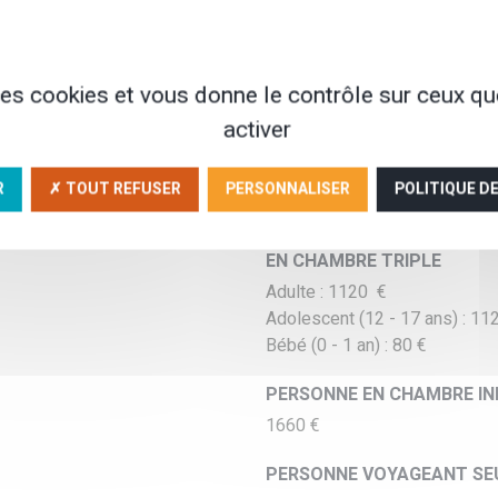
TOUS LES JOURS
DU 1ER AVRIL AU 15 MAI
TOUS LES JOURS
 des cookies et vous donne le contrôle sur ceux q
activer
EN CHAMBRE DOUBLE
Adulte : 1180 €
Adolescent (12 - 17 ans) : 11
R
✗ TOUT REFUSER
PERSONNALISER
POLITIQUE D
Bébé (0 - 1 an) : 80 €
EN CHAMBRE TRIPLE
Adulte : 1120 €
Adolescent (12 - 17 ans) : 11
Bébé (0 - 1 an) : 80 €
PERSONNE EN CHAMBRE IN
1660 €
PERSONNE VOYAGEANT SE