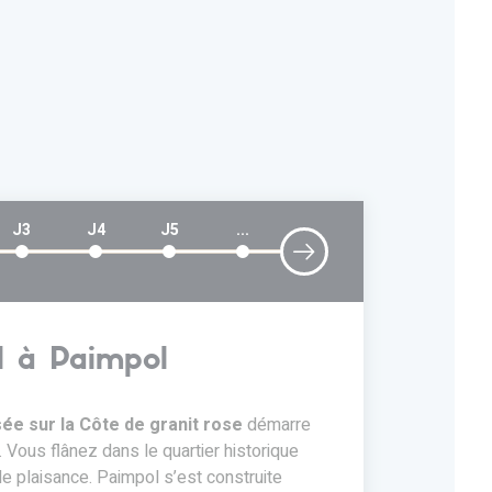
J3
J4
J5
...
l à Paimpol
J2
ée sur la Côte de granit rose
démarre
 Vous flânez dans le quartier historique
Randonnée
de plaisance. Paimpol s’est construite
6h30