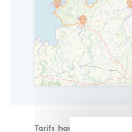
En option un transfert est organisé pour
après le petit-déjeuner. Vous retro
embarquerez dans votre train.
Le chemin du retour sera l’occasion de 
dans les Côtes-d’Armor. Vous avez des 
littoral déchiqueté, les ports de pêche b
sentez encore cet air marin ?
Tarifs haute saison