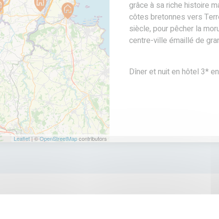
 vous acheminer à Paimpol,
grâce à sa riche histoire m
uverez votre voiture ou
côtes bretonnes vers Terr
siècle, pour pêcher la moru
centre-ville émaillé de gr
repenser à votre randonnée
images plein la tête : le
retons, la mer agitée. Vous
Dîner et nuit en hôtel 3* e
Leaflet
| ©
OpenStreetMap
contributors
Tarifs basse sai