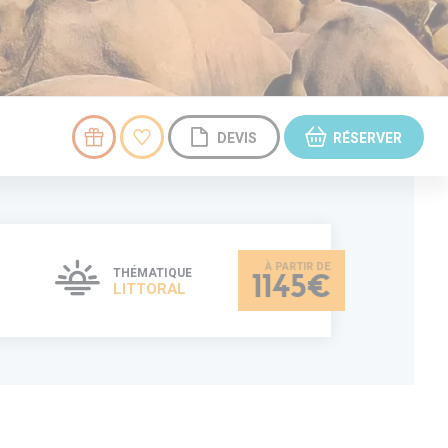
DEVIS
RÉSERVER
THÉMATIQUE
1145€
LITTORAL