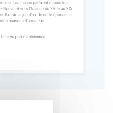
aritime. Les marins partaient depuis les
Cette prem
e-Neuve et vers l’Islande du XVIIe au XXe
variété de
e. Il reste aujourd’hui de cette époque un
cheminer da
andes maisons d’armateurs.
et maritim
calvaires, 
de Bréhat e
n face du port de plaisance.
Nuit et pet
son