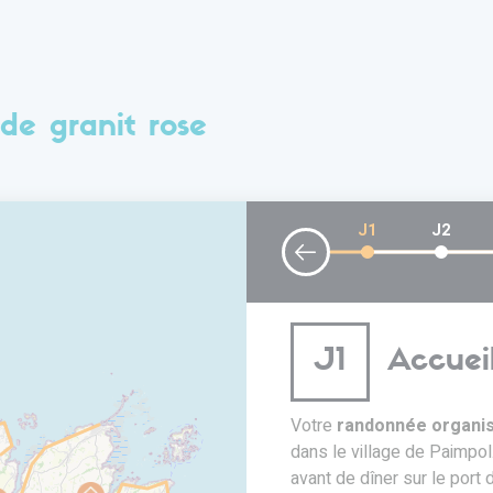
de granit rose
J1
J2
J1
Accuei
es le long de la Côte de
Votre
randonnée organis
dans le village de Paimpol.
avant de dîner sur le port 