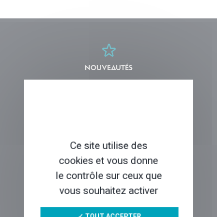
NOUVEAUTÉS
COUPS DE COEUR
Ce site utilise des
cookies et vous donne
QUI SOMMES-NOUS ?
le contrôle sur ceux que
vous souhaitez activer
VOYAGER EN LIBERTÉ
✓ TOUT ACCEPTER