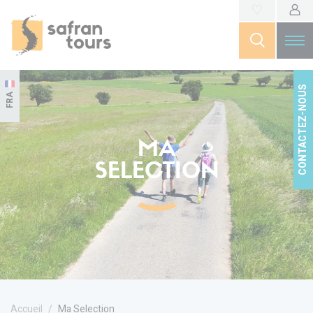
CONTACTEZ-NOUS
FRA
MA
SELECTION
Accueil
Ma Selection