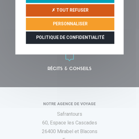
QUI SOMMES-NOUS ?
✗ TOUT REFUSER
PERSONNALISER
POLITIQUE DE CONFIDENTIALITÉ
VOYAGER EN LIBERTÉ
RÉCITS & CONSEILS
NOTRE AGENCE DE VOYAGE
Safrantours
60, Espace les Cascades
26400 Mirabel et Blacons