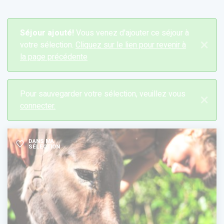
Séjour ajouté!
Vous venez d'ajouter ce séjour à
×
votre sélection.
Cliquez sur le lien pour revenir à
la page précédente
Pour sauvegarder votre sélection, veuillez vous
×
connecter.
DANS MA
SÉLECTION