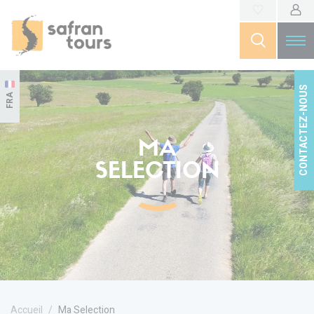
CONTACTEZ-NOUS
FRA
MA
SELECTION
Accueil
Ma Selection