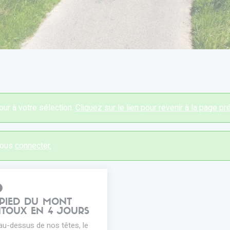
ur à votre sélection.
Cliquez sur le lien pour revenir à la page p
 vous
connecter.
PIED DU MONT
TOUX EN 4 JOURS
a au-dessus de nos têtes, le