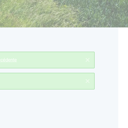
×
récédente
×