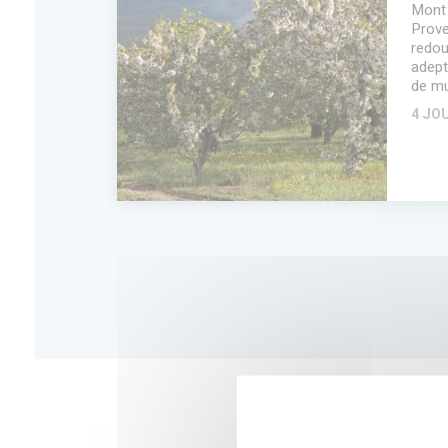
Mont 
Prove
redou
adept
de mu
4 JO
SUPPRIMER DE
DÉTAIL DU
MA SÉLECTION
SÉJOUR