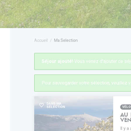
Accueil
Ma Selection
Séjour ajouté!
Vous venez d'ajouter ce séjo
Pour sauvegarder votre sélection, veuillez
DANS MA
SÉLECTION
VÉLO
AU 
VEN
Il y 