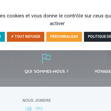
 des cookies et vous donne le contrôle sur ceux q
res locaux de
30 ans d'expérience
Une agence à t
activer
iance
votre
R
✗ TOUT REFUSER
PERSONNALISER
POLITIQUE D
QUI SOMMES-NOUS ?
VOYAGE
NOUS JOINDRE
FAQ