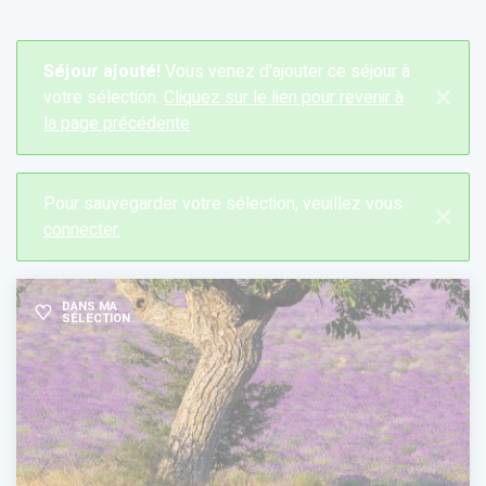
Séjour ajouté!
Vous venez d'ajouter ce séjour à
×
votre sélection.
Cliquez sur le lien pour revenir à
la page précédente
Pour sauvegarder votre sélection, veuillez vous
×
connecter.
DANS MA
SÉLECTION