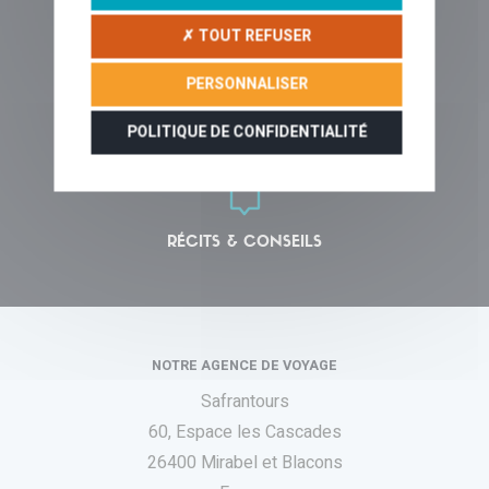
QUI SOMMES-NOUS ?
✗ TOUT REFUSER
PERSONNALISER
POLITIQUE DE CONFIDENTIALITÉ
VOYAGER EN LIBERTÉ
RÉCITS & CONSEILS
NOTRE AGENCE DE VOYAGE
Safrantours
60, Espace les Cascades
26400 Mirabel et Blacons