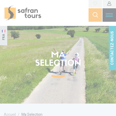
CONTACTEZ-NOUS
FRA
MA
SELECTION
Accueil
Ma Selection