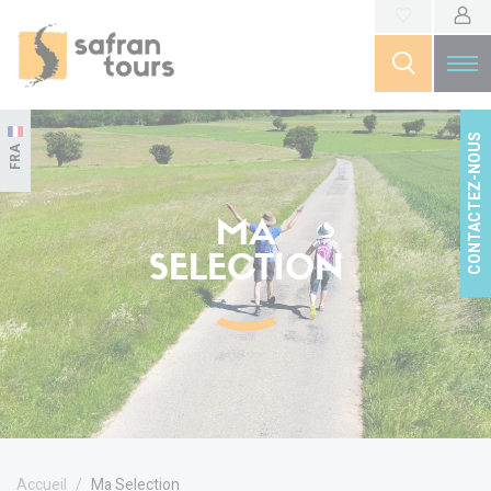
CONTACTEZ-NOUS
FRA
MA
SELECTION
Accueil
Ma Selection