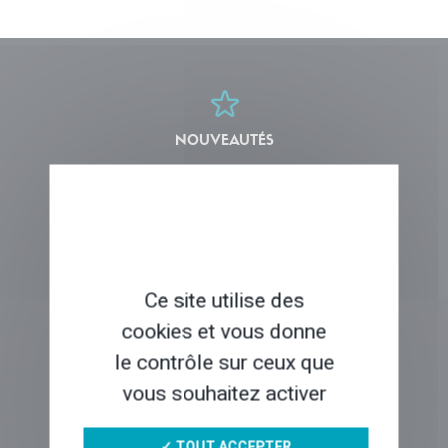
NOUVEAUTÉS
COUPS DE COEUR
Ce site utilise des
cookies et vous donne
QUI SOMMES-NOUS ?
le contrôle sur ceux que
vous souhaitez activer
VOYAGER EN LIBERTÉ
✓ TOUT ACCEPTER