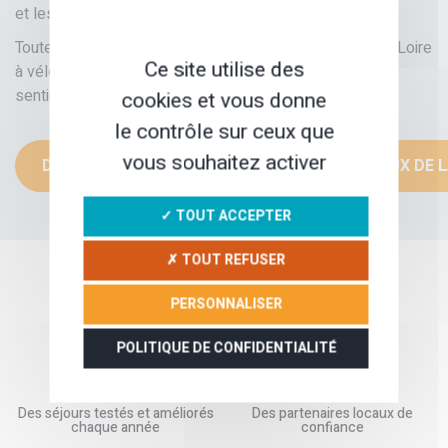
et les cultures maraîchères.
Toutes ces idées de séjour permettent de rouler sur la Loire
Ce site utilise des
à vélo pour découvrir les châteaux de la Loire hors des
sentiers battus. Une belle expérience vous attend !
cookies et vous donne
le contrôle sur ceux que
vous souhaitez activer
DÉCOUVRIR NOS SÉJOURS DANS LES CHÂTEAUX DE L
✓ TOUT ACCEPTER
✗ TOUT REFUSER
NOS GARANTIES
PERSONNALISER
POLITIQUE DE CONFIDENTIALITÉ
Des séjours testés et améliorés
Des partenaires locaux de
chaque année
confiance