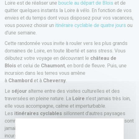
Loire est de réaliser une
boucle au départ de Blois
et de
quitter quelques instants la Loire à vélo. En fonction de vos
envies et du temps dont vous disposez pour vos vacances,
vous pouvez choisir un
itinéraire cyclable de quatre jours
ou
d’une semaine.
Cette randonnée vous invite à rouler vers les plus grands
domaines de Loire, en toute liberté et sans stress. Vous
débutez votre voyage en découvrant le
château de
Blois
et celui de
Chaumont
, en bord de fleuve. Puis, une
incursion dans les terres vous amène
à
Chambord
et à
Cheverny
.
Le
séjour
alterne entre des visites culturelles et des
traversées en pleine nature. La
Loire
n’est jamais très loin,
elle vous accompagne, calme et imperturbable.
Les
itinéraires cyclables
sillonnent d’autres paysages
comme les forêts de Boulogne ou les vignobles qui ne sont
jamais très loin. Vous ferez aussi une
incursion en
Sologne
et pédalerez entre les étangs