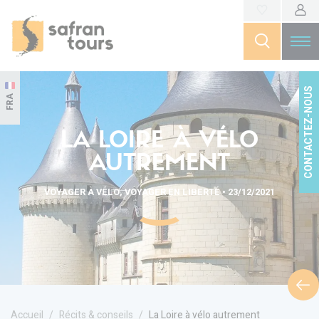
CONTACTEZ-NOUS
FRA
LA LOIRE À VÉLO
AUTREMENT
VOYAGER À VÉLO, VOYAGER EN LIBERTÉ • 23/12/2021
Accueil
Récits & conseils
La Loire à vélo autrement