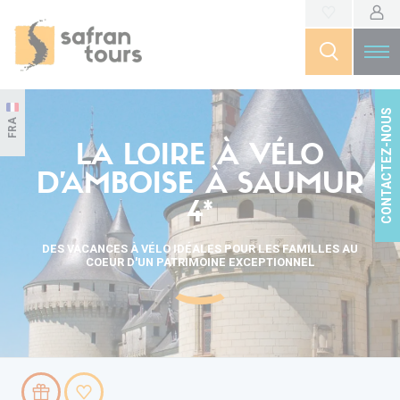
CONTACTEZ-NOUS
FRA
LA LOIRE À VÉLO
D'AMBOISE À SAUMUR
4*
DES VACANCES À VÉLO IDÉALES POUR LES FAMILLES AU
COEUR D'UN PATRIMOINE EXCEPTIONNEL