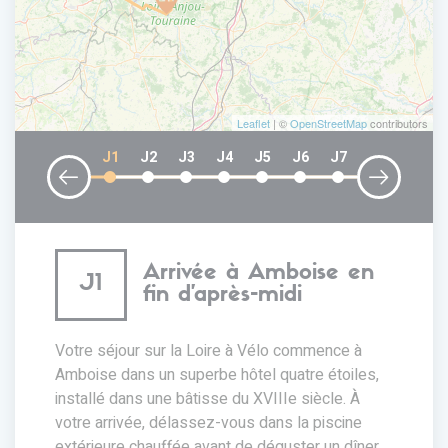
Leaflet
| ©
OpenStreetMap
contributors
J1
J2
J3
J4
J5
J6
J7
Arrivée à Amboise en
J1
fin d'après-midi
Votre séjour sur la Loire à Vélo commence à
Amboise dans un superbe hôtel quatre étoiles,
installé dans une bâtisse du XVIIIe siècle. À
votre arrivée, délassez-vous dans la piscine
extérieure chauffée avant de déguster un dîner