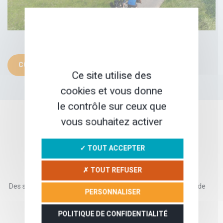
CONTACTER SAFRANTOURS
Ce site utilise des
cookies et vous donne
le contrôle sur ceux que
vous souhaitez activer
NOS GARANTIES
✓ TOUT ACCEPTER
✗ TOUT REFUSER
Des séjours testés et améliorés
Des partenaires locaux de
PERSONNALISER
chaque année
confiance
POLITIQUE DE CONFIDENTIALITÉ