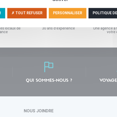
R
✗ TOUT REFUSER
PERSONNALISER
POLITIQUE D
res locaux de
30 ans d'expérience
Une agence à t
iance
votre
QUI SOMMES-NOUS ?
VOYAGE
NOUS JOINDRE