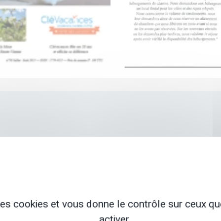
 des cookies et vous donne le contrôle sur ceux q
NOS GARANTIES
activer