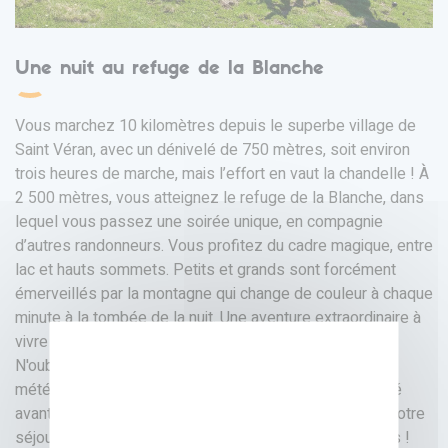
Une nuit au refuge de la Blanche
Vous marchez 10 kilomètres depuis le superbe village de
Saint Véran, avec un dénivelé de 750 mètres, soit environ
trois heures de marche, mais l’effort en vaut la chandelle ! À
2 500 mètres, vous atteignez le refuge de la Blanche, dans
lequel vous passez une soirée unique, en compagnie
d’autres randonneurs. Vous profitez du cadre magique, entre
lac et hauts sommets. Petits et grands sont forcément
émerveillés par la montagne qui change de couleur à chaque
minute à la tombée de la nuit. Une aventure extraordinaire à
vivre en famille !
N'oubliez pas de vous renseigner sur les conditions
météorologiques et de prévoir un équipement approprié
avant de partir en
randonnée en famille
. Profitez de votre
séjour dans le Queyras et de ses splendides paysages !