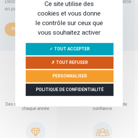
Découvrez plein d’autres idées de voyage à vélo en France
Ce site utilise des
en parcourant toutes nos destinations.
cookies et vous donne
le contrôle sur ceux que
PLUS D’INSPIRATIONS
vous souhaitez activer
✓ TOUT ACCEPTER
✗ TOUT REFUSER
NOS GARANTIES
PERSONNALISER
POLITIQUE DE CONFIDENTIALITÉ
Des séjours testés et améliorés
Des partenaires locaux de
chaque année
confiance