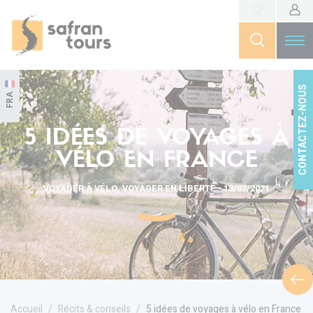
CONTACTEZ-NOUS
FRA
5 IDÉES DE VOYAGES À
VÉLO EN FRANCE
VOYAGER À VÉLO, VOYAGER EN LIBERTÉ • 13/07/2021
Accueil
Récits & conseils
5 idées de voyages à vélo en France