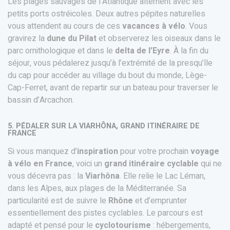
Les plages sauvages de l’Atlantique alternent avec les
petits ports ostréicoles. Deux autres pépites naturelles
vous attendent au cours de ces
vacances à vélo
. Vous
gravirez la
dune du Pilat
et observerez les oiseaux dans le
parc ornithologique et dans le
delta de l’Eyre
. À la fin du
séjour, vous pédalerez jusqu’à l’extrémité de la presqu’île
du cap pour accéder au village du bout du monde, Lège-
Cap-Ferret, avant de repartir sur un bateau pour traverser le
bassin d’Arcachon.
5. PÉDALER SUR LA VIARHÔNA, GRAND ITINÉRAIRE DE
FRANCE
Si vous manquez d’
inspiration
pour votre prochain
voyage
à vélo en France
, voici un
grand itinéraire cyclable
qui ne
vous décevra pas : la
Viarhôna
. Elle relie le Lac Léman,
dans les Alpes, aux plages de la Méditerranée. Sa
particularité est de suivre le
Rhône
et d’emprunter
essentiellement des pistes cyclables. Le parcours est
adapté et pensé pour le
cyclotourisme
: hébergements,