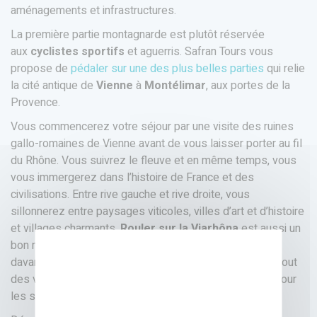
aménagements et infrastructures.
La première partie montagnarde est plutôt réservée
aux
cyclistes sportifs
et aguerris. Safran Tours vous
propose de
pédaler sur une des plus belles parties
qui relie
la cité antique de
Vienne
à
Montélimar
, aux portes de la
Provence.
Vous commencerez votre séjour par une visite des ruines
gallo-romaines de Vienne avant de vous laisser porter au fil
du Rhône. Vous suivrez le fleuve et en même temps, vous
vous immergerez dans l’histoire de France et des
civilisations. Entre rive gauche et rive droite, vous
sillonnerez entre paysages viticoles, villes d’art et d’histoire
et villages charmants.
Rouler sur la Viarhôna
est aussi un
bon moyen d’appréhender le terroir pour apprécier
davantage les dégustations des produits locaux et surtout
des vins du Rhône comme le
Saint-Joseph
. Un régal pour
les sens !