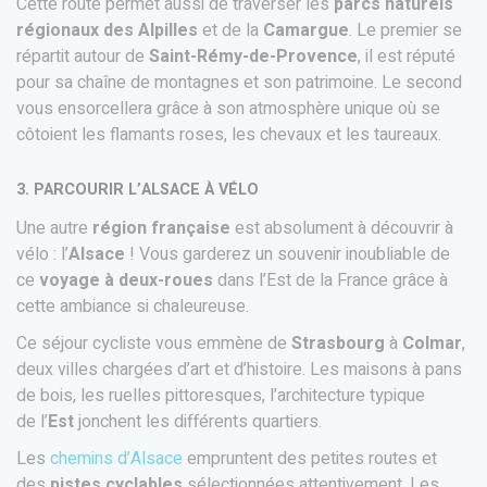
Cette route permet aussi de traverser les
parcs naturels
régionaux des Alpilles
et de la
Camargue
. Le premier se
répartit autour de
Saint-Rémy-de-Provence
, il est réputé
pour sa chaîne de montagnes et son patrimoine. Le second
vous ensorcellera grâce à son atmosphère unique où se
côtoient les flamants roses, les chevaux et les taureaux.
3. PARCOURIR L’ALSACE À VÉLO
Une autre
région française
est absolument à découvrir à
vélo : l’
Alsace
! Vous garderez un souvenir inoubliable de
ce
voyage à deux-roues
dans l’Est de la France grâce à
cette ambiance si chaleureuse.
Ce séjour cycliste vous emmène de
Strasbourg
à
Colmar
,
deux villes chargées d’art et d’histoire. Les maisons à pans
de bois, les ruelles pittoresques, l’architecture typique
de l’
Est
jonchent les différents quartiers.
Les
chemins d’Alsace
empruntent des petites routes et
des
pistes cyclables
sélectionnées attentivement. Les