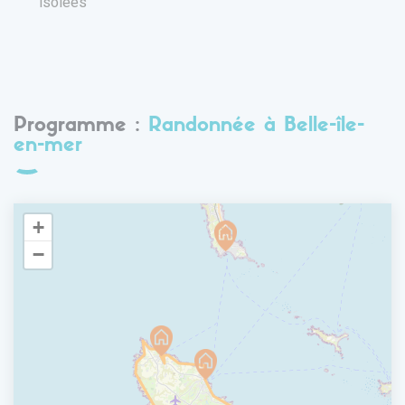
isolées
Programme :
Randonnée à Belle-île-
en-mer
+
−