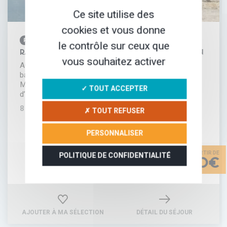
Ce site utilise des
cookies et vous donne
RANDONNÉE PÉDESTRE
le contrôle sur ceux que
RANDONNÉE LE LONG DU GOLFE DU MORBIHAN
vous souhaitez activer
Au plus près du littoral breton, en suivant les sentiers
balisés, vous découvrez le cadre unique du Golfe du
Morbihan. Cette petite mer intérieure parsemée
✓ TOUT ACCEPTER
d’innombrables îles que vous accosterez, ne…
8 JOURS
✗ TOUT REFUSER
PERSONNALISER
POLITIQUE DE CONFIDENTIALITÉ
1130€
AJOUTER À MA SÉLECTION
DÉTAIL DU SÉJOUR