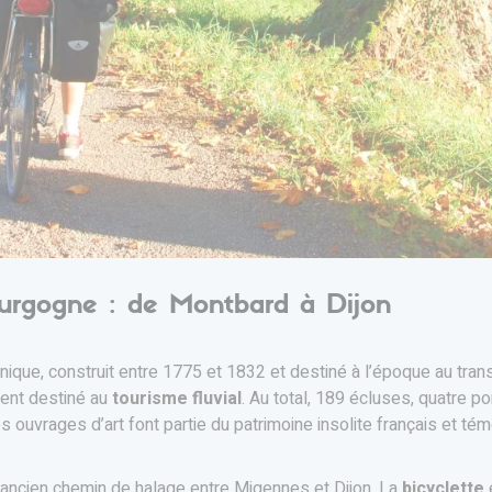
ourgogne : de Montbard à Dijon
ique, construit entre 1775 et 1832 et destiné à l’époque au tr
ement destiné au
tourisme fluvial
. Au total, 189 écluses, quatre p
 ouvrages d’art font partie du patrimoine insolite français et tém
ancien chemin de halage entre Migennes et Dijon. La
bicyclette