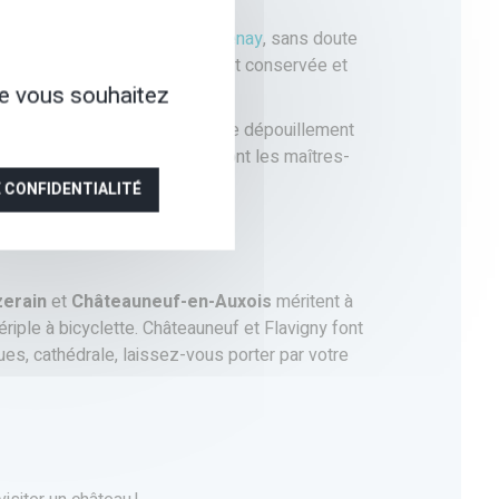
l’abbaye cistercienne de Fontenay
, sans doute
UNESCO, elle est remarquablement conservée et
ue vous souhaitez
nes architecturales. En effet, le dépouillement
Grandeur, calme et sérénité sont les maîtres-
E CONFIDENTIALITÉ
zerain
et
Châteauneuf-en-Auxois
méritent à
iple à bicyclette. Châteauneuf et Flavigny font
es, cathédrale, laissez-vous porter par votre