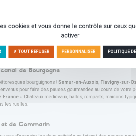
 un peu de la véloroute du canal de Bourgogne pour aller visiter
 plus connues. Inscrite aujourd’hui au Patrimoine mondial de l'
 des cookies et vous donne le contrôle sur ceux q
activer
de style roman et émeut par sa simplicité et la pureté de ses lig
 Les jardins sont également propices à un moment d’apaisement. 
R
✗ TOUT REFUSER
PERSONNALISER
POLITIQUE D
du canal de Bourgogne
 pittoresques bourguignons !
Semur-en-Auxois
,
Flavigny-sur-O
bienvenus pour faire des pauses gourmandes au cours de votre pér
e France
». Châteaux médiévaux, halles, remparts, maisons typiqu
s les ruelles.
in et de Commarin