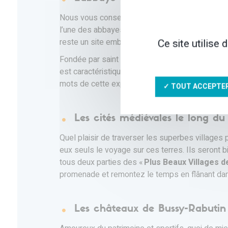
Nous vous conseillons vivement de vous écarter
l’une des abbayes cisterciennes françaises les
Ce site utilise
reste un site emblématique de la Bourgogne.
Fondée par saint Bernard en 1118, elle est donc 
est caractéristique des abbayes cisterciennes.
mots de cette expérience.
✓ TOUT ACCEPTE
Les cités médiévales le long 
Quel plaisir de traverser les superbes villages
eux seuls le voyage sur ces terres. Ils seront 
tous deux parties des «
Plus Beaux Villages d
promenade et remontez le temps en flânant dan
Les châteaux de Bussy-Rabut