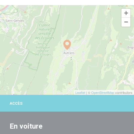
+
−
Leaflet
| ©
OpenStreetMap
contributors
ACCÈS
En voiture