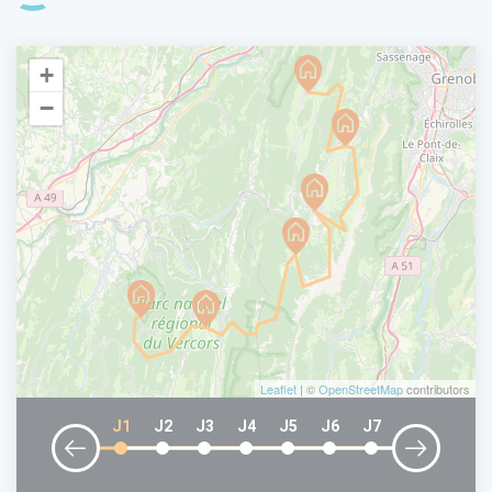
+
−
Leaflet
| ©
OpenStreetMap
contributors
J1
J2
J3
J4
J5
J6
J7